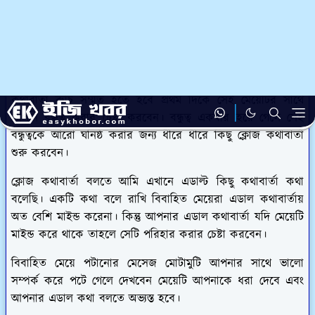
তাহলে সেই মেয়েটিকে খুব সহজে পটিয়ে ফেলতে পারেন। সেরকম
কিছু কৌশল আমরা আপনাদের মধ্যে আলোচনা করব।
যেকোনো মেয়েকে নিজের প্রতি আকর্ষিত করার জন্য মেয়েটির কাছে
সব সময় নেট অ্যান্ড ক্লিন থাকা প্রয়োজন। আপনাকে সর্বদা পরিষ্কার-
পরিচ্ছন্ন এবং মার্জিত ভাবে সেই মেয়েটির কাছে আসতে হবে।
কথাবার্তা রুচি সম্মত হতে হবে প্রথম দিকে সেই মেয়েটির সাথে
আপনি বন্ধুত্ব করার চেষ্টা করবেন। বন্ধুত্ব একবার হয়ে গেলে সেই
বন্ধুত্বকে আরো ঘনিষ্ঠ করার জন্য ধীরে ধীরে কিছু ক্লোজ কথাবার্তা
শুরু করবেন।
ক্লোজ কথাবার্তা বলতে আমি এখানে এডাল্ট কিছু কথাবার্তা কথা
বলেছি। একটি কথা বলে রাখি বিবাহিত মেয়েরা এডাল কথাবার্তায়
অত বেশি মাইন্ড করেনা। কিন্তু আপনার এডাল কথাবার্তা যদি মেয়েটি
মাইন্ড করে থাকে তাহলে সেটি পরিহার করার চেষ্টা করবেন।
বিবাহিত মেয়ে পটানোর মেসেজ মোটামুটি আপনার সাথে ভালো
সম্পর্ক করে পটে গেলে দেখবেন মেয়েটি আপনাকে ধরা দেবে এবং
আপনার এডাল কথা বলতে অভ্যস্ত হবে।