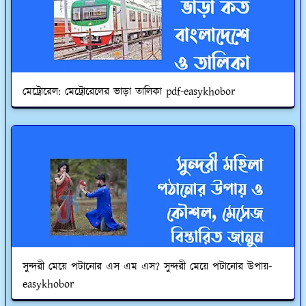
মেট্রোরেল: মেট্রোরেলের ভাড়া তালিকা pdf-easykhobor
সুন্দরী মেয়ে পটানোর এস এম এস? সুন্দরী মেয়ে পটানোর উপায়-
easykhobor