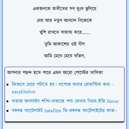
একজনকে অতীতের সব দুঃখ ভুলিয়ে
দেয় আর নতুন আনন্দে নিজেকে
খুশি রাখতে সাহায্য করে.......
তুমি আকাশের ওই নীল
আমি মেঘে মেঘে স্বপ্নিল,
আপনার পছন্দ হতে পারে এমন আরো পোস্টের তালিকা
কিভাবে মেয়ে পটাতে হয়। প্রপোজ করার রোমান্টিক কথা -
easykhobor
দারাজ অনলাইন শপিং-দারাজে পণ্য কেনার নিয়ম-ইজি Daraz
বঙ্গবন্ধ স্যাটেলাইট Satellite কি।বঙ্গবন্ধ স্যাটেলাইটের কাজ।