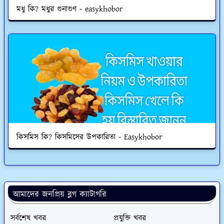
মধু কি? মধুর গুনাগুণ - easykhobor
কিসমিস কি? কিসমিসের উপকারিতা - Easykhobor
আমাদের জনপ্রিয় ব্লগ ক্যাটাগরি
সর্বশেষ খবর
প্রযুক্তি খবর