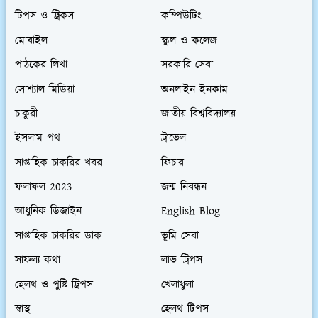
টিপস ও ট্রিকস
কম্পিউটিং
মোবাইল
স্কুল ও কলেজ
পাঠকের লিখা
সরকারি সেবা
সোশ্যাল মিডিয়া
অনলাইন ইনকাম
চাকুরী
জাতীয় বিশ্ববিদ্যালয়
ইসলাম পথ
ট্রাভেল
সাপ্তাহিক চাকরির খবর
ফিচার
ফলাফল 2023
জন্ম নিবন্ধন
আধুনিক ডিজাইন
English Blog
সাপ্তাহিক চাকরির ডাক
ভূমি সেবা
সাফল্য কথা
লাভ ট্রিপস
হেলথ ও পুষ্টি ট্রিপস
খেলাধুলা
স্বাস্থ
হেলথ টিপস