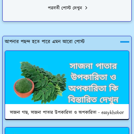
পরবর্তী পোস্ট দেখুন
আপনার পছন্দ হতে পারে এমন আরো পোস্ট
সাজনা গাছ, সাজনা পাতার উপকারিতা ও অপকারিতা - easykhobor