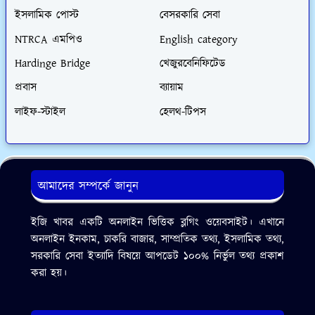
ইসলামিক পোস্ট
বেসরকারি সেবা
NTRCA এমপিও
English category
Hardinge Bridge
খেজুরবেনিফিটেড
প্রবাস
ব্যায়াম
লাইফ-স্টাইল
হেলথ-টিপস
আমাদের সম্পর্কে জানুন
ইজি খাবর একটি অনলাইন ভিত্তিক ব্লগিং ওয়েবসাইট। এখানে
অনলাইন ইনকাম, চাকরি বাজার, সাম্প্রতিক তথ্য, ইসলামিক তথ্য,
সরকারি সেবা ইত্যাদি বিষয়ে আপডেট ১০০% নির্ভুল তথ্য প্রকাশ
করা হয়।