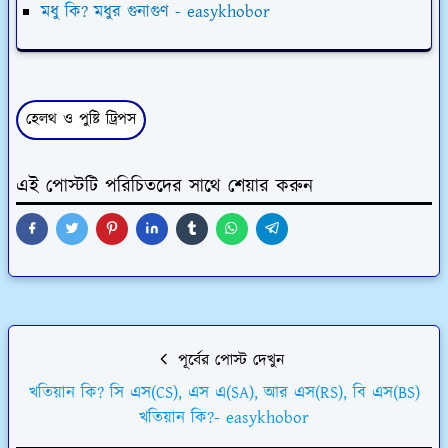
মধু কি? মধুর গুনাগুণ - easykhobor
হেলথ ও পুষ্টি ট্রিপস
এই পোস্টটি পরিচিতদের সাথে শেয়ার করুন
পূর্বের পোস্ট দেখুন
খতিয়ান কি? সি এস(CS), এস এ(SA), আর এস(RS), বি এস(BS)
খতিয়ান কি?- easykhobor