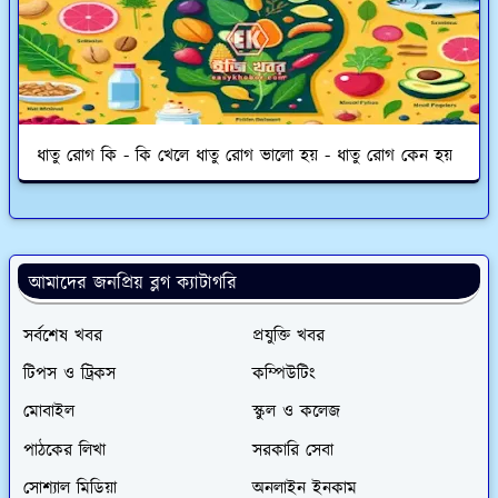
ধাতু রোগ কি - কি খেলে ধাতু রোগ ভালো হয় - ধাতু রোগ কেন হয়
আমাদের জনপ্রিয় ব্লগ ক্যাটাগরি
সর্বশেষ খবর
প্রযুক্তি খবর
টিপস ও ট্রিকস
কম্পিউটিং
মোবাইল
স্কুল ও কলেজ
পাঠকের লিখা
সরকারি সেবা
সোশ্যাল মিডিয়া
অনলাইন ইনকাম