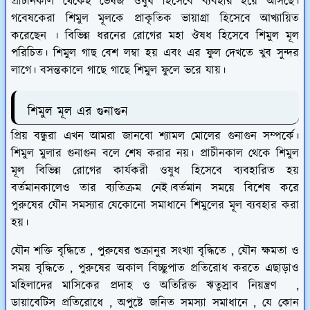
প্রাচীনকাল থেকেই ভেষজ ওষুধ হিসেবে ব্যবহার হয়ে আসছে।
গবেষকেরা শিমুল মূলকে প্রাকৃতিক ভায়াগ্রা হিসেবে আখ্যায়িত
করেছেন । বিভিন্ন ধরনের রোগের মহা ঔষধ হিসেবে শিমুল মূল
পরিচিত। শিমুল গাছ বেশ লম্বা হয় এবং এর ফুল দেখতে খুব সুন্দর
লাগে। বসন্তকালে গাছে গাছে শিমুল ফুলে ভরে যায়।
শিমুল মূল এর গুনাগুন
প্রিয় বন্ধুরা এখন আমরা জানবো শ্যামল মোলের গুনাগুন সম্পর্কে।
শিমুল মুলার গুনাগুন বলে শেষ করার নয়। প্রাচীনকাল থেকে শিমুল
মূল বিভিন্ন রোগের কার্যকরী ওষুধ হিসেবে ব্যবহারিত হয়
বর্তমানকালেও তার ব্যতিক্রম নেই।বর্তমান সময়ে বিশেষ করে
পুরুষের যৌন সমস্যার যেকোনো সমাধানে শিমুলের মূল ব্যবহার করা
হয়।
যৌন শক্তি বৃদ্ধিতে , পুরুষের শুক্রানুর সংখ্যা বৃদ্ধিতে , যৌন ক্ষমতা ও
সময় বৃদ্ধিতে , পুরুষের অকাল বিচ্ছুপাত প্রতিরোধ করতে এছাড়াও
মহিলাদের মাসিকের প্রদাহ ও অতিরিক্ত ঋতুস্রাব নিয়ন্ত্রণ ,
ডায়াবেটিস প্রতিরোধে , অপুষ্টে জনিত সমস্যা সমাধানে , যে কোন