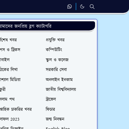
মাদের জনপ্রিয় ব্লগ ক্যাটাগরি
্বশেষ খবর
প্রযুক্তি খবর
পস ও ট্রিকস
কম্পিউটিং
োবাইল
স্কুল ও কলেজ
াঠকের লিখা
সরকারি সেবা
শ্যাল মিডিয়া
অনলাইন ইনকাম
কুরী
জাতীয় বিশ্ববিদ্যালয়
সলাম পথ
ট্রাভেল
প্তাহিক চাকরির খবর
ফিচার
লাফল 2023
জন্ম নিবন্ধন