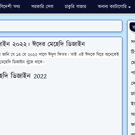
বিদেশী তথ্য
সরকারি সেবা
চাকুরি বাজার
অনান্য ক্যাটাগোরি
আ
সর
িজাইন ২০২২। ঈদের মেহেদি ডিজাইন
টি
মরা জানি যে ১৪ মে ২০২২ সালে ঈদুল ফিতর। তাই এই ঈদকে ঘিরে অনেকেই
 মেহেদি ডিজাইন খুঁজে থাকে।
ম
প
েদি ডিজাইন 2022
সো
চা
ই
সা
ফ