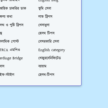
ধুনিক ডিজাইন
English Blog
প্তাহিক চাকরির ডাক
ভূমি সেবা
ফল্য কথা
লাভ ট্রিপস
লথ ও পুষ্টি ট্রিপস
খেলাধুলা
স্থ
হেলথ টিপস
সলামিক পোস্ট
বেসরকারি সেবা
TRCA এমপিও
English category
ardinge Bridge
খেজুরবেনিফিটেড
রবাস
ব্যায়াম
াইফ-স্টাইল
হেলথ-টিপস