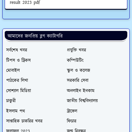
result 2023 pdf
আমাদের জনপ্রিয় ব্লগ ক্যাটাগরি
সর্বশেষ খবর
প্রযুক্তি খবর
টিপস ও ট্রিকস
কম্পিউটিং
মোবাইল
স্কুল ও কলেজ
পাঠকের লিখা
সরকারি সেবা
সোশ্যাল মিডিয়া
অনলাইন ইনকাম
চাকুরী
জাতীয় বিশ্ববিদ্যালয়
ইসলাম পথ
ট্রাভেল
সাপ্তাহিক চাকরির খবর
ফিচার
ফলাফল 2023
জন্ম নিবন্ধন