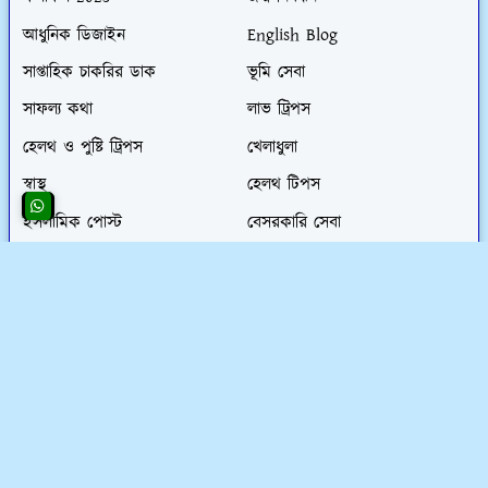
আধুনিক ডিজাইন
English Blog
সাপ্তাহিক চাকরির ডাক
ভূমি সেবা
সাফল্য কথা
লাভ ট্রিপস
হেলথ ও পুষ্টি ট্রিপস
খেলাধুলা
স্বাস্থ
হেলথ টিপস
ইসলামিক পোস্ট
বেসরকারি সেবা
NTRCA এমপিও
English category
Hardinge Bridge
খেজুরবেনিফিটেড
প্রবাস
ব্যায়াম
লাইফ-স্টাইল
হেলথ-টিপস
আমাদের সম্পর্কে জানুন